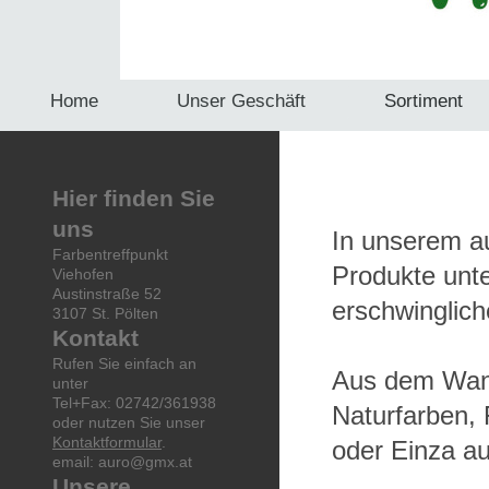
Home
Unser Geschäft
Sortiment
Hier finden Sie
uns
In unserem a
Farbentreffpunkt
Produkte unte
Viehofen
Austinstraße 52
erschwinglic
3107 St. Pölten
Kontakt
Rufen Sie einfach an
Aus dem Wan
unter
Tel+Fax: 02742/361938
Naturfarben, 
oder nutzen Sie unser
Kontaktformular
.
oder Einza a
email: auro@gmx.at
Unsere