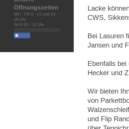
Öffnungszeiten
Lacke können
MO - FR 8 - 12 und 14 -
CWS, Sikkens
18 Uhr
SA 8:30 - 12 Uhr
Bei Lasuren 
Teilen
Jansen und F
Ebenfalls bei
Hecker und Z
Wir bieten I
von Parkettbo
Walzenschlei
und Flip Ran
über Teppichr